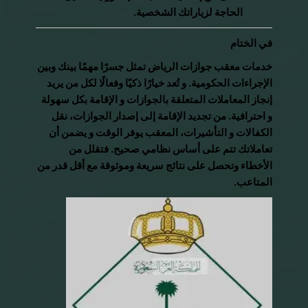
الحاجة لزياراتك الشخصية.
في الختام
خدمات معقب جوازات الرياض تمثل جسرًا مهمًا بينك وبين
الإجراءات الحكومية. و تُعد خيارًا ذكيًا وفعالًا لكل من يريد
إنجاز المعاملات المتعلقة بالجوازات و الإقامة بكل سهولة
و احترافية. من تجديد الإقامة إلى إصدار الجوازات، نقل
الكفالات و التأشيرات، المعقب يوفر الوقت و يضمن أن
تعاملاتك تتم على أساس نظامي صحيح. فتقلل من
الأخطاء وتحصل على نتائج سريعة وموثوقة مع أقل قدر من
المتاعب.