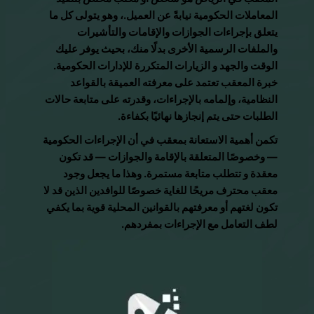
المعاملات الحكومية نيابةً عن العميل.، وهو يتولى كل ما
يتعلق بإجراءات الجوازات والإقامات والتأشيرات
والملفات الرسمية الأخرى بدلًا منك، بحيث يوفر عليك
الوقت والجهد و الزيارات المتكررة للإدارات الحكومية.
خبرة المعقب تعتمد على معرفته العميقة بالقواعد
النظامية، وإلمامه بالإجراءات، وقدرته على متابعة حالات
الطلبات حتى يتم إنجازها نهائيًا بكفاءة.
تكمن أهمية الاستعانة بمعقب في أن الإجراءات الحكومية
— وخصوصًا المتعلقة بالإقامة والجوازات — قد تكون
معقدة و تتطلب متابعة مستمرة. وهذا ما يجعل وجود
معقب محترف مريحًا للغاية خصوصًا للوافدين الذين قد لا
تكون لغتهم أو معرفتهم بالقوانين المحلية قوية بما يكفي
لطف التعامل مع الإجراءات بمفردهم.