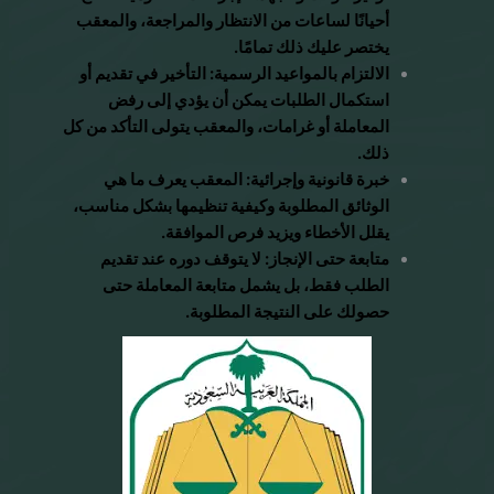
أحيانًا لساعات من الانتظار والمراجعة، والمعقب
يختصر عليك ذلك تمامًا.
الالتزام بالمواعيد الرسمية: التأخير في تقديم أو
استكمال الطلبات يمكن أن يؤدي إلى رفض
المعاملة أو غرامات، والمعقب يتولى التأكد من كل
ذلك.
خبرة قانونية وإجرائية: المعقب يعرف ما هي
الوثائق المطلوبة وكيفية تنظيمها بشكل مناسب،
يقلل الأخطاء ويزيد فرص الموافقة.
متابعة حتى الإنجاز: لا يتوقف دوره عند تقديم
الطلب فقط، بل يشمل متابعة المعاملة حتى
حصولك على النتيجة المطلوبة.