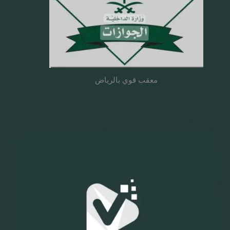
معقب قوي بالرياض
معقب
جوازات
نقل
كفالة