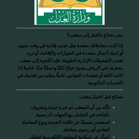
متى تحتاج بالفعل إلى معقب؟
إذا كانت معاملاتك معقدة مثل تجديد إقامة في وقت ضيق،
أو لديك أعمال متعددة في الجوازات والإقامة، أو تريد
تجنب التفصيلات الإدارية الطويلة، فإن اللجوء إلى معقب
محترف في الرياض يصبح خيارًا ذكيًا وعمليًا جدًا. خاصةً إذا
كانت اللغة أو تعقيدات القوانين عاملًا يبطئ من تقدمك في
الخدمات الحكومية.
نصائح قبل اختيار معقب
تأكد من أن المعقب ذو خبرة جيدة ومعروف
بكفاءته في التعامل مع الجهات الرسمية.
استفسر مسبقًا عن تكلفة الخدمة ونوع المعاملة
لتفادي أي رسوم مفاجئة.
اسأل عن إمكانية المتابعة الإلكترونية لتقليل