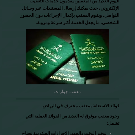
اليوم العديد من المعقبين يقدمون خدمات التعقيب
الإلكتروني، حيث يمكنك إرسال المستندات عبر وسائل
التواصل، ويقوم المعقب بإكمال الإجراءات دون الحضور
الشخصي، ما يجعل الخدمة أكثر سرعة ومرونة.
معقب جوازات
فوائد الاستعانة بمعقب محترف في الرياض
وجود معقب موثوق له العديد من الفوائد العملية التي
تشمل:
توفير الوقت والجهد: الإجراءات الحكومية تحتاج